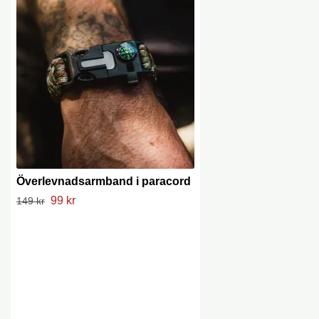
Överlevnadsarmband i paracord
99 kr
149 kr