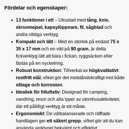
Fördelar och egenskaper:
13 funktioner i ett
– Utrustad med
tång, kniv,
skruvmejsel, kapsylöppnare, fil, sågblad
och
andra viktiga verktyg.
Kompakt och lätt
– Med en storlek på endast
75 x
35 x 17 mm
och en vikt på
90 gram
, är detta
fickverktyg lätt att bära i fickan, ryggsäcken eller
fästas på en nyckelring.
Robust konstruktion
: Tillverkat av
högkvalitativt
rostfritt stål
, vilket gör det motståndskraftigt mot både
slitage och korrosion
.
Idealisk för friluftsliv
: Designad för camping,
vandring, resor och alla typer av utomhusaktiviteter,
där ett pålitligt verktyg är ett måste.
Ergonomiskt
: De välbalanserade och räfflade
handtagen ger
ett säkert grepp
, vilket gör att du kan
använda verktyget bekvämt och effektivt.