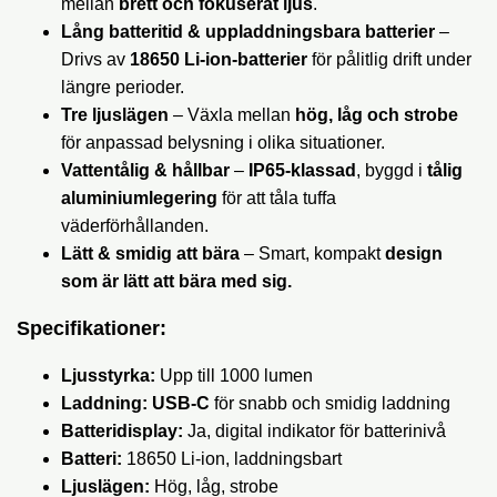
mellan
brett och fokuserat ljus
.
Lång batteritid & uppladdningsbara batterier
–
Drivs av
18650 Li-ion-batterier
för pålitlig drift under
längre perioder.
Tre ljuslägen
– Växla mellan
hög, låg och strobe
för anpassad belysning i olika situationer.
Vattentålig & hållbar
–
IP65-klassad
, byggd i
tålig
aluminiumlegering
för att tåla tuffa
väderförhållanden.
Lätt & smidig att bära
– Smart, kompakt
design
som är lätt att bära med sig.
Specifikationer:
Ljusstyrka:
Upp till 1000 lumen
Laddning:
USB-C
för snabb och smidig laddning
Batteridisplay:
Ja, digital indikator för batterinivå
Batteri:
18650 Li-ion, laddningsbart
Ljuslägen:
Hög, låg, strobe