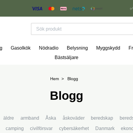
✅
g
Gasolkök
Nödradio
Belysning
Myggskydd
Fr
Bästsäljare
Hem
Blogg
Blogg
äldre
armband
Åska
åskoväder
beredskap
bered
camping
civilförsvar
cybersäkerhet
Danmark
ekon