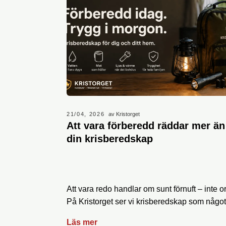
21/04, 2026
av Kristorget
Att vara förberedd räddar mer än
din krisberedskap
Att vara redo handlar om sunt förnuft – inte o
På Kristorget ser vi krisberedskap som något e
Läs mer