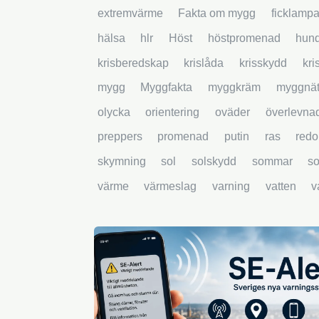
extremvärme
Fakta om mygg
ficklamp
hälsa
hlr
Höst
höstpromenad
hun
krisberedskap
krislåda
krisskydd
kri
mygg
Myggfakta
myggkräm
myggnä
olycka
orientering
oväder
överlevna
preppers
promenad
putin
ras
redo
skymning
sol
solskydd
sommar
s
värme
värmeslag
varning
vatten
v