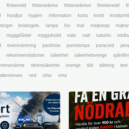
a
förberedd
förberedelse
förberedelser
föreberedd
f
d
husdjur
hygien
information
karta
knott
knottarm
storget
kristorgets
lampa
löv
mat
matprepp
matra
t
myggplåster
myggskydd
nato
natt
naturliv
nödla
d
översvämning
packlista
pannlampa
paracord
pen
rekommendationer
säkerhet
säkerhetsverige
självfö
ommarvärme
strömsäkerhet
sverige
tält
tältning
test
attenrenare
ved
vilse
vma