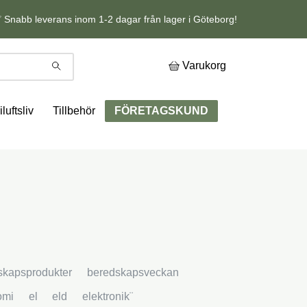
 Snabb leverans inom 1-2 dagar från lager i Göteborg!
Varukorg
iluftsliv
Tillbehör
FÖRETAGSKUND
skapsprodukter
beredskapsveckan
omi
el
eld
elektronik¨