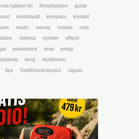
örsta hjälpen kit
förstahjälpen
guide
band
knottskydd
kompass
kontakt
nson
medic
mental
mörker
msb
ddare
nödmat
nyheter
offgrid
gar
powerbank
prep
prepp
rsörjande
skog
skyddsrum
tips
Totalförsvarsbeslut
vägras