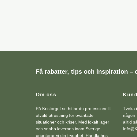
Få rabatter, tips och inspiration – d
Om oss
Kund
På Kristorget.se hittar du professionellt
Tveka i
utvald utrustning för oväntade
någon f
situationer och kriser. Med lokalt lager
alltid 
och snabb leverans inom Sverige
Info@Kr
prioriterar vi din trygghet. Handla hos