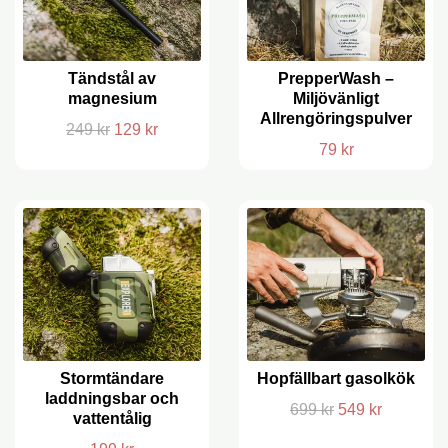
Tändstål av
PrepperWash –
magnesium
Miljövänligt
Allrengöringspulver
249 kr
129 kr
79 kr
Stormtändare
Hopfällbart gasolkök
laddningsbar och
699 kr
549 kr
vattentålig