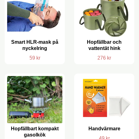
Smart HLR-mask på
Hopfällbar och
nyckelring
vattentät hink
59 kr
276 kr
Hopfällbart kompakt
Handvärmare
gasolkök
49 kr