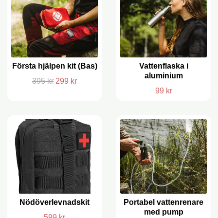
Första hjälpen kit (Bas)
Vattenflaska i
aluminium
395 kr
299 kr
99 kr
Nödöverlevnadskit
Portabel vattenrenare
med pump
599 kr