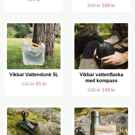
999 kr
599 kr
Vikbar Vattendunk 5L
Vikbar vattenflaska
med kompass
130 kr
65 kr
239 kr
149 kr