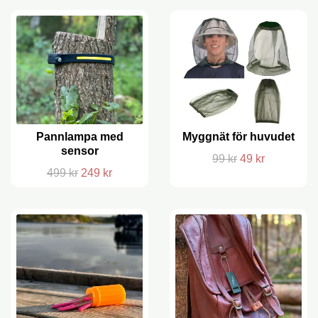
Pannlampa med
Myggnät för huvudet
sensor
99 kr
49 kr
499 kr
249 kr