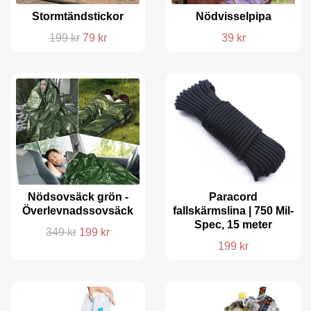
Stormtändstickor
Nödvisselpipa
199 kr
79 kr
39 kr
Nödsovsäck grön -
Paracord
Överlevnadssovsäck
fallskärmslina | 750 Mil-
Spec, 15 meter
349 kr
199 kr
199 kr