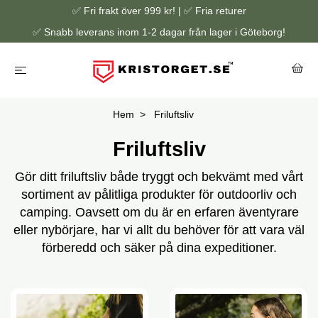
✅ Fri frakt över 999 kr! | ✅ Fria returer
✅ Snabb leverans inom 1-2 dagar från lager i Göteborg!
Hem
Friluftsliv
Friluftsliv
Gör ditt friluftsliv både tryggt och bekvämt med vårt
sortiment av pålitliga produkter för outdoorliv och
camping. Oavsett om du är en erfaren äventyrare
eller nybörjare, har vi allt du behöver för att vara väl
förberedd och säker på dina expeditioner.