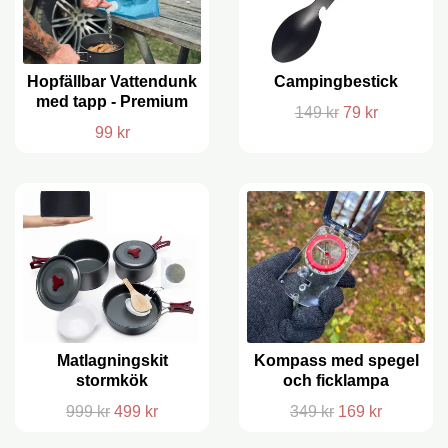
Hopfällbar Vattendunk
Campingbestick
med tapp - Premium
149 kr
79 kr
99 kr
Matlagningskit
Kompass med spegel
stormkök
och ficklampa
999 kr
499 kr
349 kr
169 kr