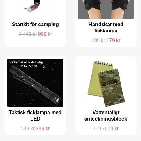
Startkit för camping
Handskar med
ficklampa
2 443 kr
999 kr
499 kr
179 kr
Taktisk ficklampa med
Vattentåligt
LED
anteckningsblock
549 kr
249 kr
119 kr
59 kr