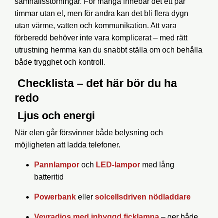
samhällsstörningar. För många innebär det ett par
timmar utan el, men för andra kan det bli flera dygn
utan värme, vatten och kommunikation. Att vara
förberedd behöver inte vara komplicerat – med rätt
utrustning hemma kan du snabbt ställa om och behålla
både trygghet och kontroll.
Checklista – det här bör du ha
redo
Ljus och energi
När elen går försvinner både belysning och
möjligheten att ladda telefoner.
Pannlampor
och
LED-lampor
med lång
batteritid
Powerbank
eller
solcellsdriven nödladdare
Vevradios med inbyggd ficklampa
– ger både