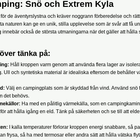
mping: Snö och Extrem Kyla
 för de äventyrslystna och kräver noggrann förberedelse och rätt
a naturen kan ge en unik, stilla upplevelse som är svår att få un
innebär också de största utmaningarna när det gäller att hålla
över tänka på:
ing:
Håll kroppen varm genom att använda flera lager av isoler
g. Ull och syntetiska material är idealiska eftersom de behåller
d:
Välj en campingplats som är skyddad från vind. Använd snö f
m det behövs.
mekällor:
Ha med en pålitlig värmekälla, som en campingkamin ell
ör att hålla igång en eld. Tänk på säkerheten och se till att elden
ten:
I kalla temperaturer förlorar kroppen energi snabbare, så p
an frysa, så ha med termosar eller andra sätt att hålla vätska fly