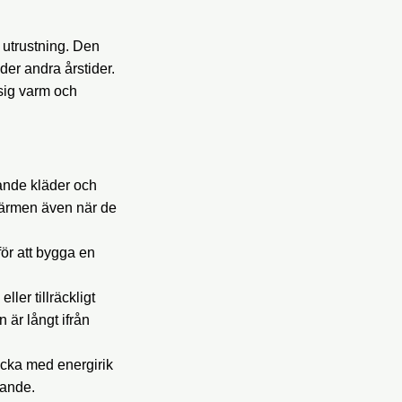
 utrustning. Den
der andra årstider.
 sig varm och
ande kläder och
 värmen även när de
ör att bygga en
er tillräckligt
 är långt ifrån
acka med energirik
tande.