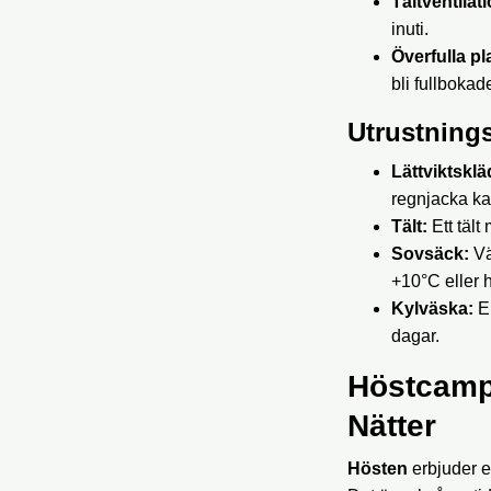
Tältventilati
inuti.
Överfulla pl
bli fullboka
Utrustning
Lättviktsklä
regnjacka kan
Tält:
Ett tält
Sovsäck:
Vä
+10°C eller 
Kylväska:
En
dagar.
Höstcamp
Nätter
Hösten
erbjuder e