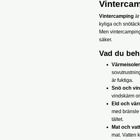
Vinterca
Vintercamping
är
kyliga och snötäckt
Men vintercamping 
säker.
Vad du beh
Värmeisoler
sovutrustnin
är fuktiga.
Snö och vin
vindskärm o
Eld och vär
med bränsle f
tältet.
Mat och vat
mat. Vatten k