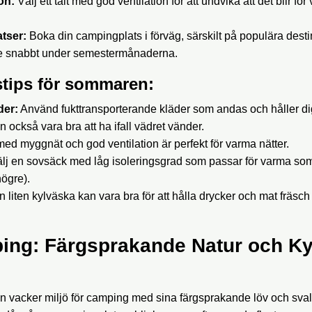
on:
Välj ett tält med god ventilation för att undvika att det blir fö
atser:
Boka din campingplats i förväg, särskilt på populära dest
de snabbt under semestermånaderna.
stips för sommaren:
der:
Använd fukttransporterande kläder som andas och håller dig
 också vara bra att ha ifall vädret vänder.
 med myggnät och god ventilation är perfekt för varma nätter.
lj en sovsäck med låg isoleringsgrad som passar för varma so
högre).
 liten kylväska kan vara bra för att hålla drycker och mat fräsc
ing: Färgsprakande Natur och Ky
n vacker miljö för camping med sina färgsprakande löv och sval