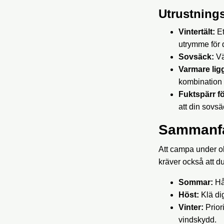
Utrustnings
Vintertält:
Et
utrymme för d
Sovsäck:
Vä
Varmare lig
kombination m
Fuktspärr f
att din sovsä
Sammanfa
Att campa under ol
kräver också att du
Sommar:
Hål
Höst:
Klä dig
Vinter:
Prior
vindskydd.