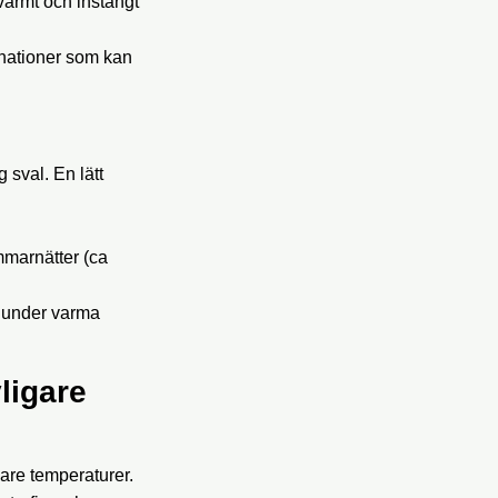
r varmt och instängt
inationer som kan
 sval. En lätt
mmarnätter (ca
h under varma
ligare
are temperaturer.