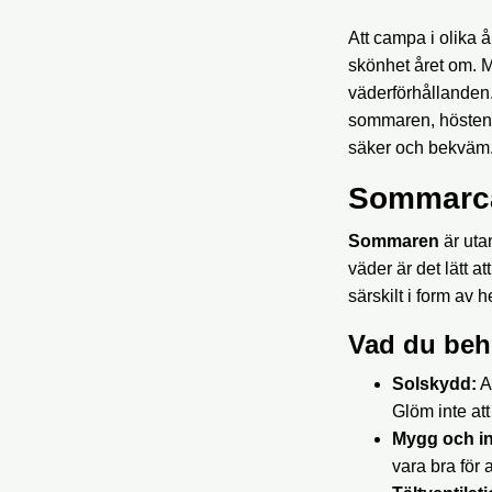
Att campa i olika 
skönhet året om. M
väderförhållanden.
sommaren, hösten o
säker och bekväm
Sommarca
Sommaren
är uta
väder är det lätt 
särskilt i form av 
Vad du beh
Solskydd:
A
Glöm inte att
Mygg och in
vara bra för 