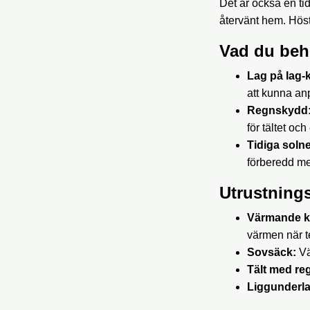
Det är också en ti
återvänt hem. Höst
Vad du beh
Lag på lag-k
att kunna an
Regnskydd
för tältet oc
Tidiga soln
förberedd med
Utrustnings
Värmande k
värmen när t
Sovsäck:
Vä
Tält med re
Liggunderla