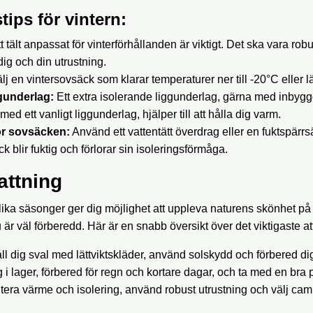
tips för vintern:
t tält anpassat för vinterförhållanden är viktigt. Det ska vara rob
ig och din utrustning.
lj en vintersovsäck som klarar temperaturer ner till -20°C eller l
gunderlag:
Ett extra isolerande liggunderlag, gärna med inbyggd
ed ett vanligt liggunderlag, hjälper till att hålla dig varm.
ör sovsäcken:
Använd ett vattentätt överdrag eller en fuktspärrsä
ck blir fuktig och förlorar sin isoleringsförmåga.
ttning
ika säsonger ger dig möjlighet att uppleva naturens skönhet på 
 är väl förberedd. Här är en snabb översikt över det viktigaste at
l dig sval med lättviktskläder, använd solskydd och förbered dig 
 i lager, förbered för regn och kortare dagar, och ta med en br
itera värme och isolering, använd robust utrustning och välj ca