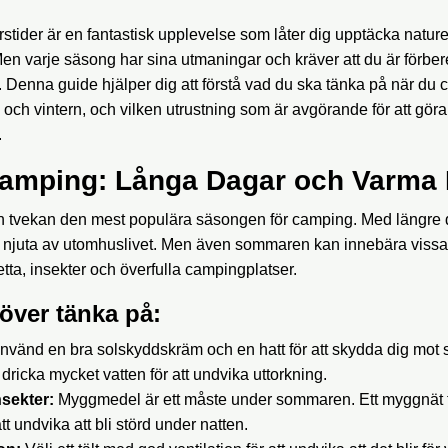
årstider är en fantastisk upplevelse som låter dig upptäcka natur
en varje säsong har sina utmaningar och kräver att du är förber
 Denna guide hjälper dig att förstå vad du ska tänka på när du
ch vintern, och vilken utrustning som är avgörande för att gör
.
mping: Långa Dagar och Varma 
n tvekan den mest populära säsongen för camping. Med längre
att njuta av utomhuslivet. Men även sommaren kan innebära viss
hetta, insekter och överfulla campingplatser.
över tänka på:
nvänd en bra solskyddskräm och en hatt för att skydda dig mot s
 dricka mycket vatten för att undvika uttorkning.
sekter:
Myggmedel är ett måste under sommaren. Ett myggnät fö
att undvika att bli störd under natten.