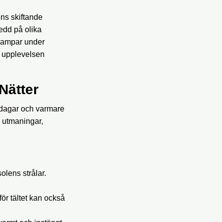
ens skiftande
edd på olika
 campar under
a upplevelsen
Nätter
 dagar och varmare
a utmaningar,
olens strålar.
r tältet kan också