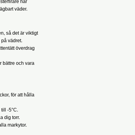
terfirare har
ägbart väder.
, så det är viktigt
 på vädret.
ttentätt överdrag
r bättre och vara
or, för att hålla
ill -5°C.
a dig torr.
alla markytor.