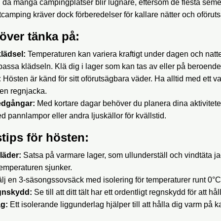
d då många campingplatser blir lugnare, eftersom de flesta semes
camping kräver dock förberedelser för kallare nätter och oföruts
över tänka på:
lädsel:
Temperaturen kan variera kraftigt under dagen och natten
passa klädseln. Klä dig i lager som kan tas av eller på beroende
:
Hösten är känd för sitt oförutsägbara väder. Ha alltid med ett va
h en regnjacka.
edgångar:
Med kortare dagar behöver du planera dina aktivitete
 pannlampor eller andra ljuskällor för kvällstid.
tips för hösten:
läder:
Satsa på varmare lager, som ullunderställ och vindtäta jack
emperaturen sjunker.
lj en 3-säsongssovsäck med isolering för temperaturer runt 0°C t
gnskydd:
Se till att ditt tält har ett ordentligt regnskydd för att håll
g:
Ett isolerande liggunderlag hjälper till att hålla dig varm på k