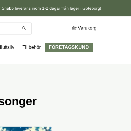
 Snabb leverans inom 1-2 dagar från lager i Göteborg!
Varukorg
iluftsliv
Tillbehör
FÖRETAGSKUND
äsonger