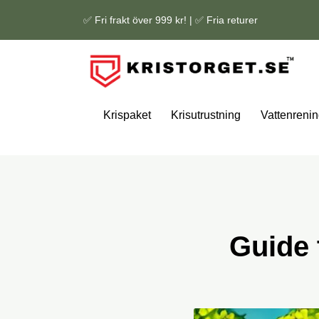
✅ Fri frakt över 999 kr! | ✅ Fria returer
Krispaket
Krisutrustning
Vattenrenin
Guide 