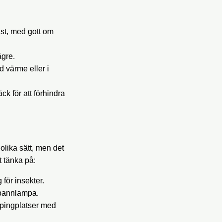
ust, med gott om
ägre.
 värme eller i
ck för att förhindra
olika sätt, men det
t tänka på:
för insekter.
a pannlampa.
mpingplatser med