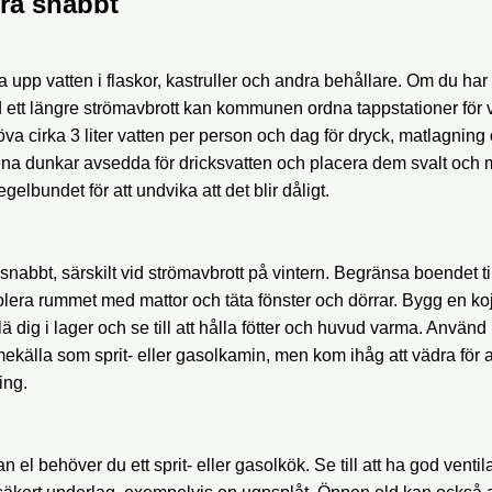
era snabbt
a upp vatten i flaskor, kastruller och andra behållare. Om du har
id ett längre strömavbrott kan kommunen ordna tappstationer för 
va cirka 3 liter vatten per person och dag för dryck, matlagning
rena dunkar avsedda för dricksvatten och placera dem svalt och m
egelbundet för att undvika att det blir dåligt.
nabbt, särskilt vid strömavbrott på vintern. Begränsa boendet till
era rummet med mattor och täta fönster och dörrar. Bygg en koja a
 dig i lager och se till att hålla fötter och huvud varma. Använd 
mekälla som sprit- eller gasolkamin, men kom ihåg att vädra för 
ing.
an el behöver du ett sprit- eller gasolkök. Se till att ha god venti