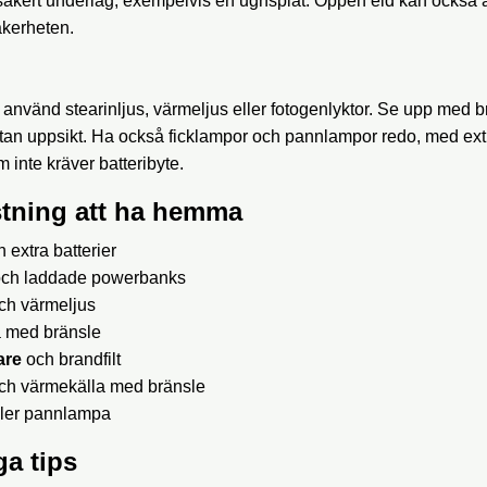
dsäkert underlag, exempelvis en ugnsplåt. Öppen eld kan också
kerheten.
använd stearinljus, värmeljus eller fotogenlyktor. Se upp med 
utan uppsikt. Ha också ficklampor och pannlampor redo, med extra
inte kräver batteribyte.
stning att ha hemma
 extra batterier
och laddade powerbanks
och värmeljus
a med bränsle
are
och brandfilt
ch värmekälla med bränsle
ller pannlampa
ga tips