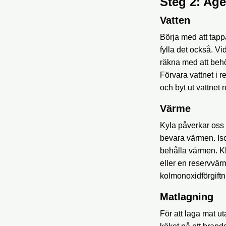
Steg 2: Ag
Vatten
Börja med att tapp
fylla det också. V
räkna med att behö
Förvara vattnet i 
och byt ut vattnet r
Värme
Kyla påverkar oss s
bevara värmen. Isol
behålla värmen. Klä
eller en reservvär
kolmonoxidförgiftn
Matlagning
För att laga mat ut