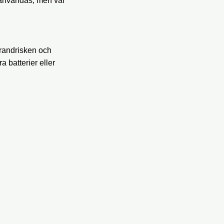
 användas, men var
brandrisken och
 batterier eller