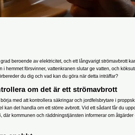
 grad beroende av elektricitet, och ett långvarigt strömavbrott k
 i hemmet försvinner, vattenkranen slutar ge vatten, och köksut
rbereder du dig och vad kan du göra när detta inträffar?
trollera om det är ett strömavbrott
örja med att kontrollera säkringar och jordfelsbrytare i propp
l kan det handla om ett större avbrott. Vid ett sådant får du upp
, där kommunen och räddningstjänsten informerar om åtgärder 