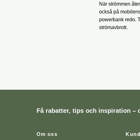
När strömmen återvä
också på mobilens
powerbank redo. T
strömavbrott.
Få rabatter, tips och inspiration – d
Om oss
Kund