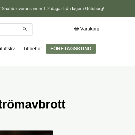
 Snabb leverans inom 1-2 dagar från lager i Göteborg!
Varukorg
iluftsliv
Tillbehör
FÖRETAGSKUND
strömavbrott