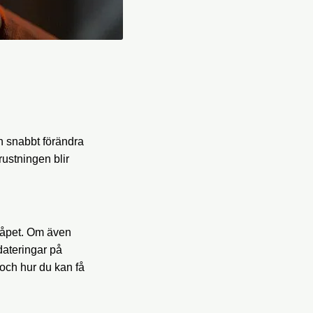
an snabbt förändra
rustningen blir
skåpet. Om även
dateringar på
och hur du kan få