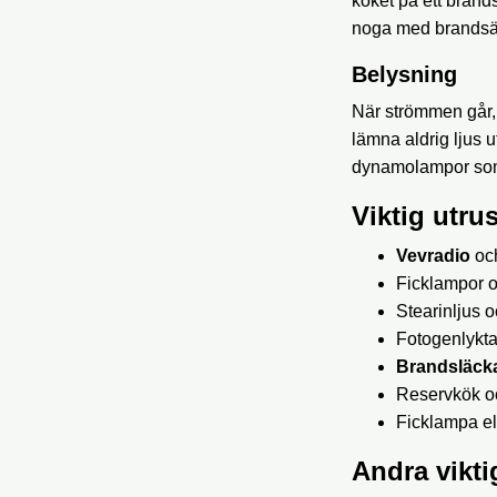
köket på ett bran
noga med brandsä
Belysning
När strömmen går, 
lämna aldrig ljus 
dynamolampor som 
Viktig utru
Vevradio
och
Ficklampor 
Stearinljus 
Fotogenlykt
Brandsläck
Reservkök o
Ficklampa e
Andra vikti