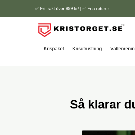
✅ Fri frakt över 999 kr! | ✅ Fria returer
Krispaket
Krisutrustning
Vattenrenin
Så klarar d