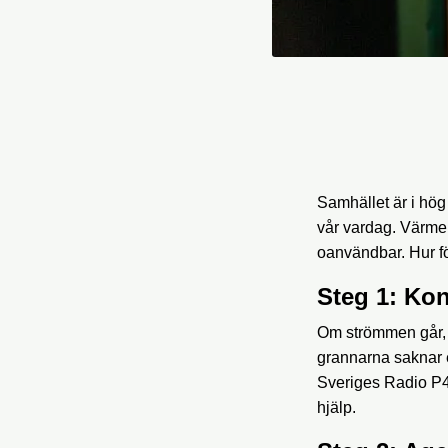
Samhället är i hög
vår vardag. Värmen
oanvändbar. Hur fö
Steg 1: Kon
Om strömmen går, b
grannarna saknar e
Sveriges Radio P4
hjälp.