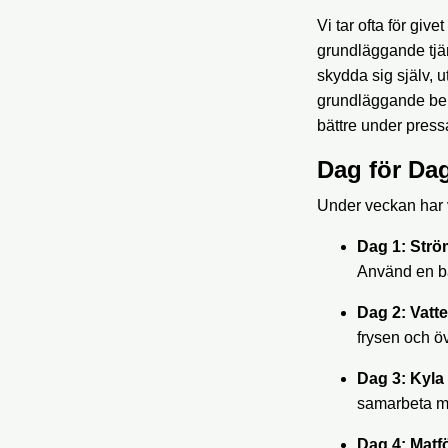
Vi tar ofta för giv
grundläggande tjäns
skydda sig själv, u
grundläggande bere
bättre under pres
Dag för Da
Under veckan har vi
Dag 1: Strö
Använd en bat
Dag 2: Vatte
frysen och ö
Dag 3: Kyla
samarbeta me
Dag 4: Matf