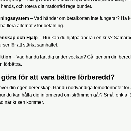
l hands, och rotera ditt matförråd regelbundet.
lningssystem
– Vad händer om betalkorten inte fungerar? Ha 
t ha flera alternativ för betalning.
enskap och Hjälp
– Hur kan du hjälpa andra i en kris? Samar
rser för att stärka samhället.
ektion
– Vad har du lärt dig under veckan? Gå igenom din bere
 förbättra.
göra för att vara bättre förberedd?
 över din egen beredskap. Har du nödvändiga förnödenheter för at
hur du kan hålla dig informerad om strömmen går? Små, enkla f
nad när krisen kommer.