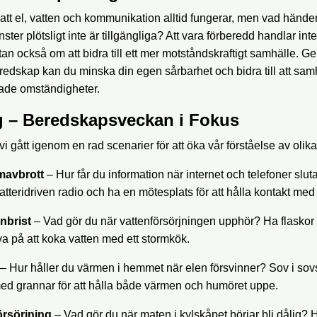
et att el, vatten och kommunikation alltid fungerar, men vad händ
ter plötsligt inte är tillgängliga? Att vara förberedd handlar int
tan också om att bidra till ett mer motståndskraftigt samhälle. G
dskap kan du minska din egen sårbarhet och bidra till att samh
sade omständigheter.
g – Beredskapsveckan i Fokus
 gått igenom en rad scenarier för att öka vår förståelse av olika 
mavbrott
– Hur får du information när internet och telefoner slut
teridriven radio och ha en mötesplats för att hålla kontakt med 
nbrist
– Vad gör du när vattenförsörjningen upphör? Ha flaskor 
va på att koka vatten med ett stormkök.
– Hur håller du värmen i hemmet när elen försvinner? Sov i so
d grannar för att hålla både värmen och humöret uppe.
örsörjning
– Vad gör du när maten i kylskåpet börjar bli dålig? 