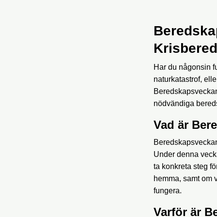
Beredska
Krisbere
Har du någonsin fu
naturkatastrof, ell
Beredskapsveckan ä
nödvändiga bered
Vad är Ber
Beredskapsveckan ä
Under denna vecka f
ta konkreta steg f
hemma, samt om vikt
fungera.
Varför är B