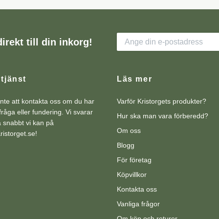
irekt till din inkorg!
tjänst
Läs mer
nte att kontakta oss om du har
Varför Kristorgets produkter?
råga eller fundering. Vi svarar
Hur ska man vara förberedd?
så snabbt vi kan på
Om oss
istorget.se
!
Blogg
För företag
Köpvillkor
Kontakta oss
Vanliga frågor
Om köp och returer