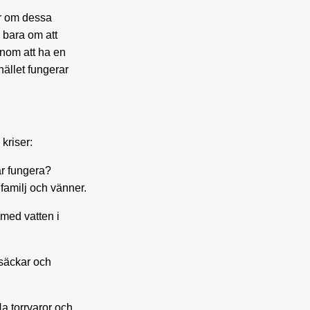
er om dessa
e bara om att
enom att ha en
ället fungerar
kriser:
ar fungera?
familj och vänner.
med vatten i
vsäckar och
Ha torrvaror och