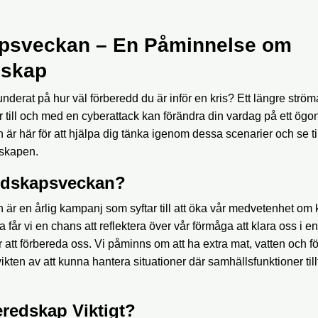
psveckan – En Påminnelse om
dskap
nderat på hur väl förberedd du är inför en kris? Ett längre ström
er till och med en cyberattack kan förändra din vardag på ett ögon
r här för att hjälpa dig tänka igenom dessa scenarier och se til
skapen.
edskapsveckan?
r en årlig kampanj som syftar till att öka vår medvetenhet om 
år vi en chans att reflektera över vår förmåga att klara oss i en
ör att förbereda oss. Vi påminns om att ha extra mat, vatten och 
en av att kunna hantera situationer där samhällsfunktioner tillfä
eredskap Viktigt?