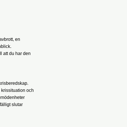
avbrott, en
blick.
l att du har den
krisberedskap.
 krissituation och
förnödenheter
lligt slutar