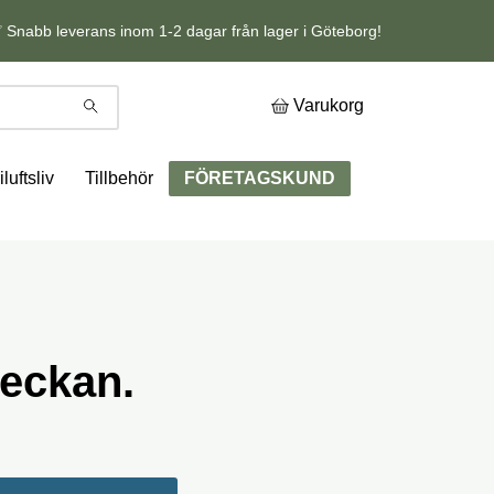
 Snabb leverans inom 1-2 dagar från lager i Göteborg!
Varukorg
iluftsliv
Tillbehör
FÖRETAGSKUND
eckan.