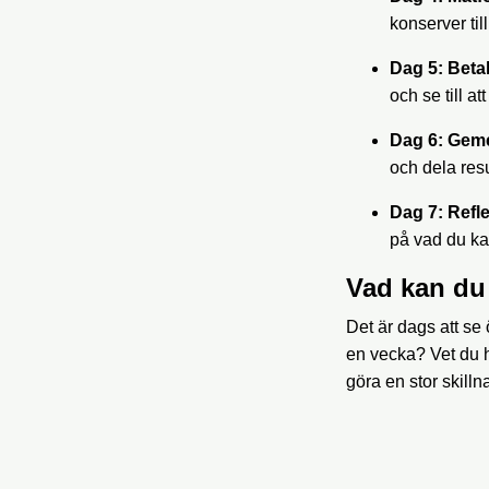
konserver til
Dag 5: Beta
och se till at
Dag 6: Gem
och dela resu
Dag 7: Refl
på vad du kan
Vad kan du 
Det är dags att se
en vecka? Vet du 
göra en stor skill