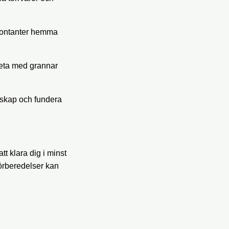
kontanter hemma
beta med grannar
dskap och fundera
t klara dig i minst
örberedelser kan