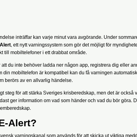
ändelse inträffar kan varje minut vara avgörande. Under sommar
Alert
, ett nytt varningssystem som gör det möjligt för myndigheter
 till mobiltelefoner i ett drabbat område.
r att du inte behöver ladda ner någon app, registrera dig eller an
din mobiltelefon är kompatibel kan du få varningen automatisk
om berörs av en allvarlig händelse.
tigt steg för att stärka Sveriges krisberedskap, men det är också 
endast ger information om vad som händer och vad du bör göra. De
hemberedskap.
E-Alert?
svensk varningskanal som används för att skicka ut viktiga medd