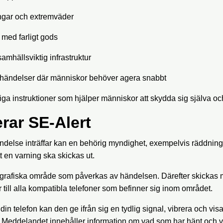
gar och extremväder
 med farligt gods
samhällsviktig infrastruktur
 händelser där människor behöver agera snabbt
dliga instruktioner som hjälper människor att skydda sig själva o
rar SE-Alert
ändelse inträffar kan en behörig myndighet, exempelvis räddning
t en varning ska skickas ut.
eografiska område som påverkas av händelsen. Därefter skickas
 till alla kompatibla telefoner som befinner sig inom området.
din telefon kan den ge ifrån sig en tydlig signal, vibrera och vi
 Meddelandet innehåller information om vad som har hänt och v