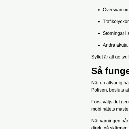
Översvämnin
Trafikolyckor
Störningar i 
Andra akuta
Syftet är att ge ty
Så funge
När en allvarlig h
Polisen, besluta at
Först väljs det g
mobilnätets master
När varningen når 
direkt på skärmen.