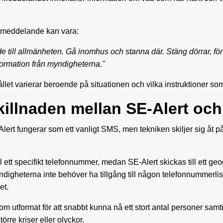
t meddelande kan vara:
e till allmänheten. Gå inomhus och stanna där. Stäng dörrar, fö
nformation från myndigheterna."
ållet varierar beroende på situationen och vilka instruktioner s
killnaden mellan SE-Alert oc
lert fungerar som ett vanligt SMS, men tekniken skiljer sig åt på 
l ett specifikt telefonnummer, medan SE-Alert skickas till ett ge
ndigheterna inte behöver ha tillgång till någon telefonnummerlist
et.
m utformat för att snabbt kunna nå ett stort antal personer samtid
större kriser eller olyckor.