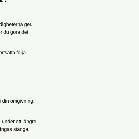
digheterna ger.
r du göra det
tsätta följa
i din omgivning.
e under ett längre
vingas stänga.