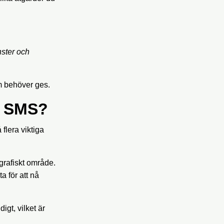
nster och
om behöver ges.
h SMS?
flera viktiga
ografiskt område.
a för att nå
igt, vilket är