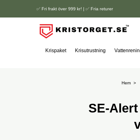
✅ Fri frakt över 999 kr! | ✅ Fria returer
Krispaket
Krisutrustning
Vattenrenin
Hem
SE-Alert