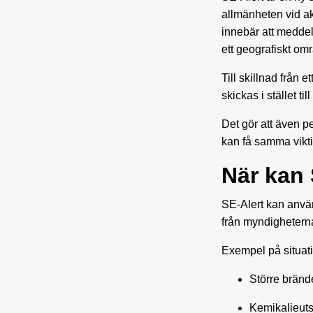
allmänheten vid a
innebär att meddel
ett geografiskt om
Till skillnad från
skickas i stället t
Det gör att även pe
kan få samma vikti
När kan
SE-Alert kan använ
från myndighetern
Exempel på situat
Större bränd
Kemikalieut