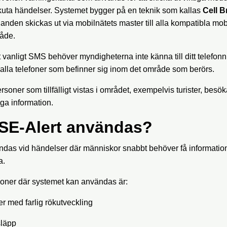
kuta händelser. Systemet bygger på en teknik som kallas
Cell B
anden skickas ut via mobilnätets master till alla kompatibla mob
råde.
 ett vanligt SMS behöver myndigheterna inte känna till ditt telef
ill alla telefoner som befinner sig inom det område som berörs.
rsoner som tillfälligt vistas i området, exempelvis turister, besök
ga information.
 SE-Alert användas?
das vid händelser där människor snabbt behöver få information
a.
ioner där systemet kan användas är:
er med farlig rökutveckling
släpp