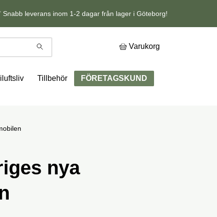
 Snabb leverans inom 1-2 dagar från lager i Göteborg!
Varukorg
iluftsliv
Tillbehör
FÖRETAGSKUND
mobilen
riges nya
n