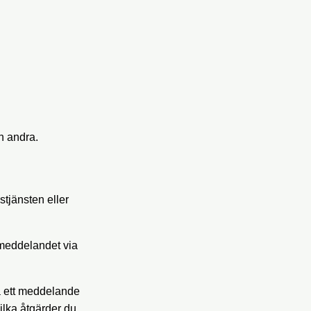
ch andra.
stjänsten eller
 meddelandet via
sa ett meddelande
ilka åtgärder du