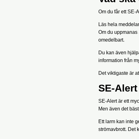
Om du får ett SE-Al
Läs hela meddeland
Om du uppmanas at
omedelbart.
Du kan även hjälpa
information från my
Det viktigaste är at
SE-Alert
SE-Alert är ett my
Men även det bäst
Ett larm kan inte g
strömavbrott. Det 