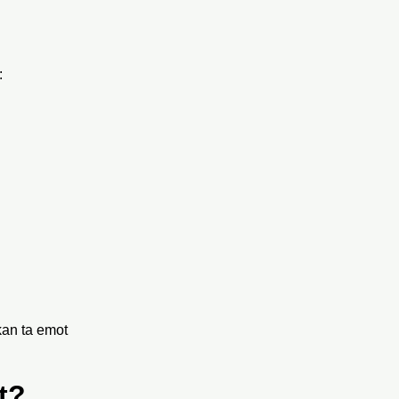
:
kan ta emot
t?