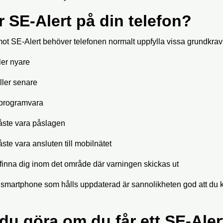
 SE-Alert på din telefon?
mot SE-Alert behöver telefonen normalt uppfylla vissa grundkrav
ler nyare
ller senare
programvara
åste vara påslagen
ste vara ansluten till mobilnätet
inna dig inom det område där varningen skickas ut
smartphone som hålls uppdaterad är sannolikheten god att du 
du göra om du får ett SE-Aler