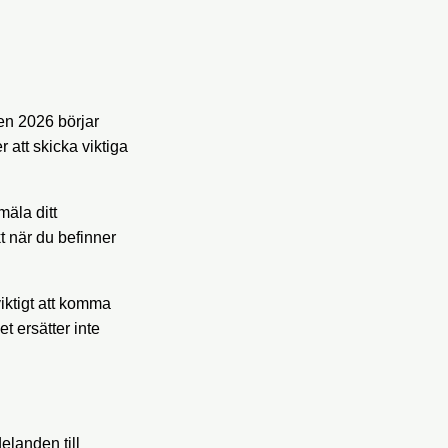
en 2026 börjar
 att skicka viktiga
mäla ditt
t när du befinner
viktigt att komma
t ersätter inte
elanden till