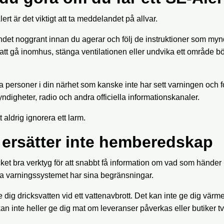
ert är det viktigt att ta meddelandet på allvar.
et noggrant innan du agerar och följ de instruktioner som myn
t gå inomhus, stänga ventilationen eller undvika ett område bö
 personer i din närhet som kanske inte har sett varningen och for
ndigheter, radio och andra officiella informationskanaler.
t aldrig ignorera ett larm.
 ersätter inte hemberedskap
cket bra verktyg för att snabbt få information om vad som händer 
a varningssystemet har sina begränsningar.
e dig dricksvatten vid ett vattenavbrott. Det kan inte ge dig värm
kan inte heller ge dig mat om leveranser påverkas eller butiker t