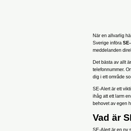
När en allvarlig h
Sverige införa
SE-
meddelanden direkt
Det bästa av allt ä
telefonnummer. Om 
dig i ett område s
SE-Alert är ett vik
ihåg att ett larm 
behovet av egen 
Vad är S
SE-Alert är en ny 