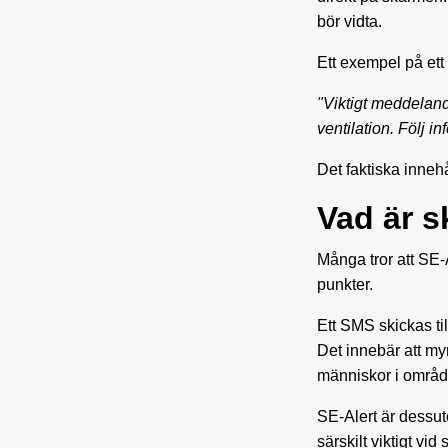
bör vidta.
Ett exempel på et
"Viktigt meddeland
ventilation. Följ i
Det faktiska inneh
Vad är s
Många tror att SE-A
punkter.
Ett SMS skickas til
Det innebär att my
människor i områd
SE-Alert är dessuto
särskilt viktigt vid 