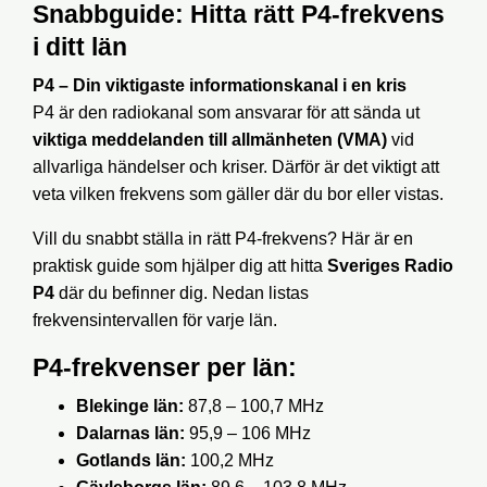
Snabbguide: Hitta rätt P4-frekvens
i ditt län
P4 – Din viktigaste informationskanal i en kris
P4 är den radiokanal som ansvarar för att sända ut
viktiga meddelanden till allmänheten (VMA)
vid
allvarliga händelser och kriser. Därför är det viktigt att
veta vilken frekvens som gäller där du bor eller vistas.
Vill du snabbt ställa in rätt P4-frekvens? Här är en
praktisk guide som hjälper dig att hitta
Sveriges Radio
P4
där du befinner dig. Nedan listas
frekvensintervallen för varje län.
P4-frekvenser per län:
Blekinge län:
87,8 – 100,7 MHz
Dalarnas län:
95,9 – 106 MHz
Gotlands län:
100,2 MHz