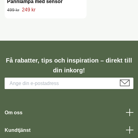
Pannlampa med sensor
249 kr
499 kr
Få rabatter, tips och inspiration – direkt till
din inkorg!
Om oss
Kundtjänst