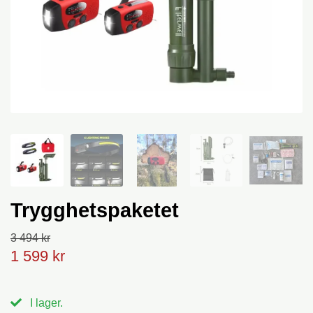
Trygghetspaketet
3 494 kr
1 599 kr
I lager.