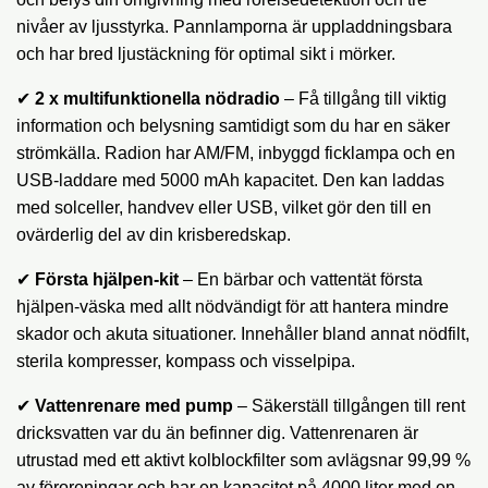
nivåer av ljusstyrka. Pannlamporna är uppladdningsbara
och har bred ljustäckning för optimal sikt i mörker.
✔
2 x multifunktionella nödradio
– Få tillgång till viktig
information och belysning samtidigt som du har en säker
strömkälla. Radion har AM/FM, inbyggd ficklampa och en
USB-laddare med 5000 mAh kapacitet. Den kan laddas
med solceller, handvev eller USB, vilket gör den till en
ovärderlig del av din krisberedskap.
✔
Första hjälpen-kit
– En bärbar och vattentät första
hjälpen-väska med allt nödvändigt för att hantera mindre
skador och akuta situationer. Innehåller bland annat nödfilt,
sterila kompresser, kompass och visselpipa.
✔
Vattenrenare med pump
– Säkerställ tillgången till rent
dricksvatten var du än befinner dig. Vattenrenaren är
utrustad med ett aktivt kolblockfilter som avlägsnar 99,99 %
av föroreningar och har en kapacitet på 4000 liter med en