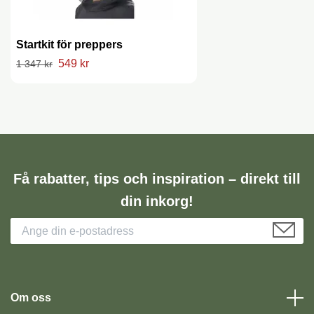
Startkit för preppers
549 kr
1 347 kr
Få rabatter, tips och inspiration – direkt till
din inkorg!
Om oss