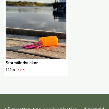
Stormtändstickor
79 kr
199 kr