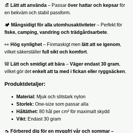
👒
Lätt att använda
– Passar
över hattar och kepsar
för
en bekväm och stabil passform.
🏕️
Mångsidigt för alla utomhusaktiviteter
– Perfekt för
fiske, camping, vandring och trädgårdsarbete
.
👀
Hög synlighet
– Finmaskigt men
lätt att se igenom
,
vilket säkerställer
full sikt och komfort
.
🎒
Lätt och smidigt att bära
–
Väger endast 30 gram
,
vilket gör det
enkelt att ta med i fickan eller ryggsäcken
.
Produktdetaljer:
Material:
Mjuk och slitstark nylon
Storlek:
One-size som passar alla
Håltäthet:
80 hål per cm² för maximalt skydd
Vikt:
Endast 30 gram
🦟
Förbered dig för en myggfri vår och sommar –