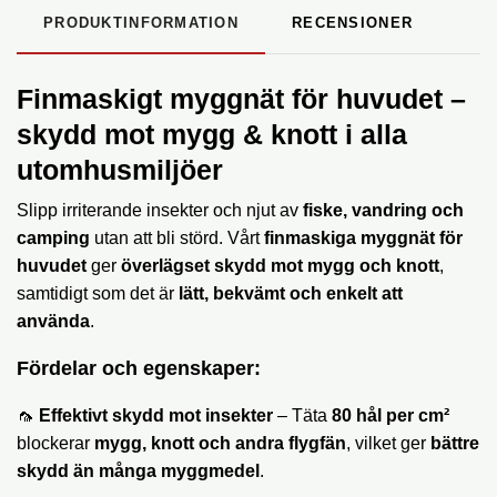
PRODUKTINFORMATION
RECENSIONER
Finmaskigt myggnät för huvudet –
skydd mot mygg & knott i alla
utomhusmiljöer
Slipp irriterande insekter och njut av
fiske, vandring och
camping
utan att bli störd. Vårt
finmaskiga myggnät för
huvudet
ger
överlägset skydd mot mygg och knott
,
samtidigt som det är
lätt, bekvämt och enkelt att
använda
.
Fördelar och egenskaper:
🦟
Effektivt skydd mot insekter
– Täta
80 hål per cm²
blockerar
mygg, knott och andra flygfän
, vilket ger
bättre
skydd än många myggmedel
.