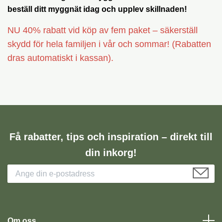
beställ ditt myggnät idag och upplev skillnaden!
NU 40% rabatt vid köp av fem paket – säkerställ
skydd för hela familjen i vår och sommar! (Rabatten
dras automatiskt i kassan).
Få rabatter, tips och inspiration – direkt till
din inkorg!
Om oss