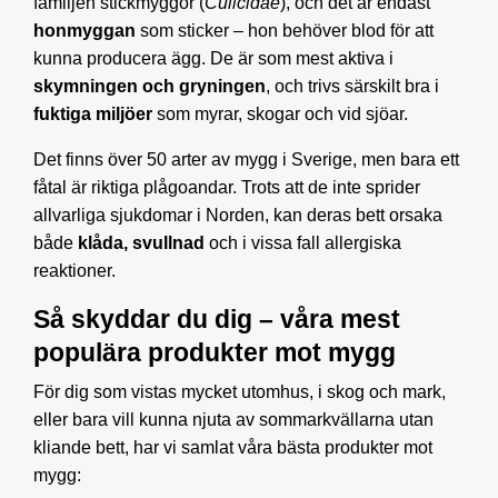
familjen stickmyggor (
Culicidae
), och det är endast
honmyggan
som sticker – hon behöver blod för att
kunna producera ägg. De är som mest aktiva i
skymningen och gryningen
, och trivs särskilt bra i
fuktiga miljöer
som myrar, skogar och vid sjöar.
Det finns över 50 arter av mygg i Sverige, men bara ett
fåtal är riktiga plågoandar. Trots att de inte sprider
allvarliga sjukdomar i Norden, kan deras bett orsaka
både
klåda, svullnad
och i vissa fall allergiska
reaktioner.
Så skyddar du dig – våra mest
populära produkter mot mygg
För dig som vistas mycket utomhus, i skog och mark,
eller bara vill kunna njuta av sommarkvällarna utan
kliande bett, har vi samlat våra bästa produkter mot
mygg: