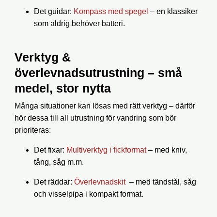
Det guidar
:
Kompass med spegel
– en klassiker
som aldrig behöver batteri.
Verktyg &
överlevnadsutrustning – små
medel, stor nytta
Många situationer kan lösas med rätt verktyg – därför
hör dessa till all
utrustning för vandring
som bör
prioriteras:
Det fixar
:
Multiverktyg i fickformat
– med kniv,
tång, såg m.m.
Det räddar
:
Överlevnadskit
– med tändstål, såg
och visselpipa i kompakt format.