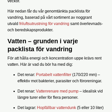
veckor.
Här nedan får du vår genomtänkta
packlista för
vandring
, baserad på vårt sortiment av noggrant
utvald
friluftsutrustning för vandring
samt överlevnads-
och beredskapsprodukter.
Vatten – grunden i varje
packlista för vandring
För att hålla energi och koncentration uppe krävs
rent
vatten
. Här är vad du bör ha med dig:
Det renar
:
Portabelt vattenfilter
(170/220 mm) –
effektiv mot bakterier, parasiter och föroreningar.
Det renar
:
Vattenrenare med pump
– idealisk vid
längre turer eller för flera personer.
Det lagrar
:
Hopfällbar vattendunk
(5 eller 10 liter)