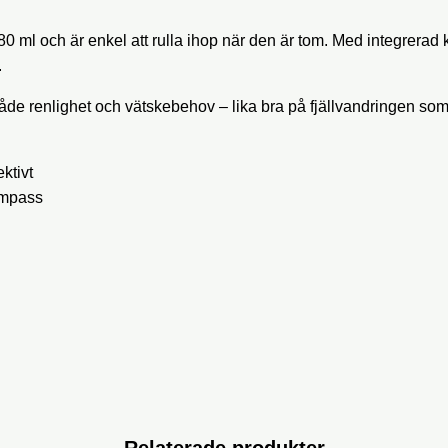
 ml och är enkel att rulla ihop när den är tom. Med integrerad ko
.
åde renlighet och vätskebehov – lika bra på fjällvandringen so
ktivt
ompass