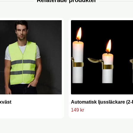
xväst
Automatisk ljussläckare (2
149 kr