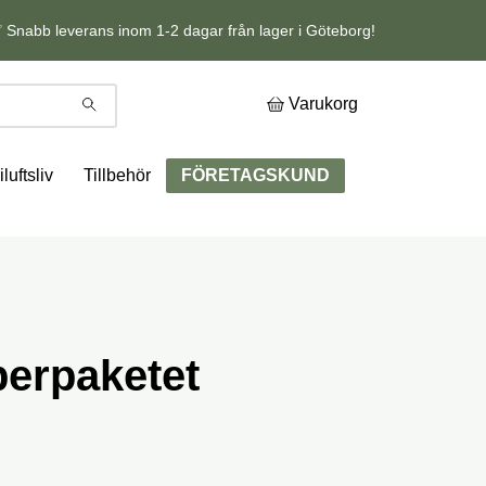
 Snabb leverans inom 1-2 dagar från lager i Göteborg!
Varukorg
iluftsliv
Tillbehör
FÖRETAGSKUND
erpaketet