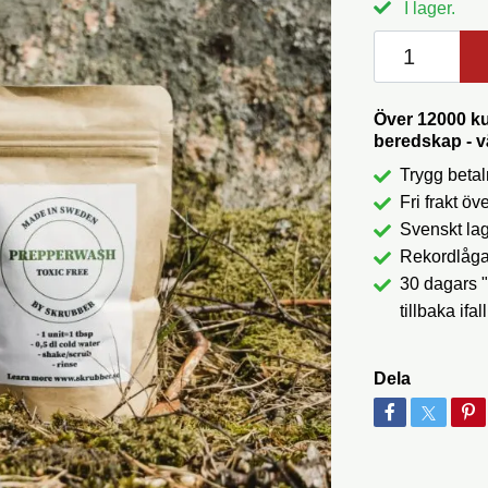
I lager.
Över 12000 kun
beredskap - 
Trygg betal
Fri frakt öv
Svenskt lage
Rekordlåga 
30 dagars
tillbaka ifal
Dela