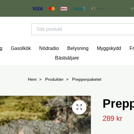
✅
g
Gasolkök
Nödradio
Belysning
Myggskydd
Fr
Bästsäljare
Hem
Produkter
Prepperpaketet
Prepp
289 kr