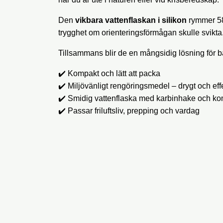
Den
vikbara vattenflaskan i silikon
rymmer 580
trygghet om orienteringsförmågan skulle svikta
Tillsammans blir de en mångsidig lösning för b
✔️ Kompakt och lätt att packa
✔️ Miljövänligt rengöringsmedel – drygt och effe
✔️ Smidig vattenflaska med karbinhake och k
✔️ Passar friluftsliv, prepping och vardag