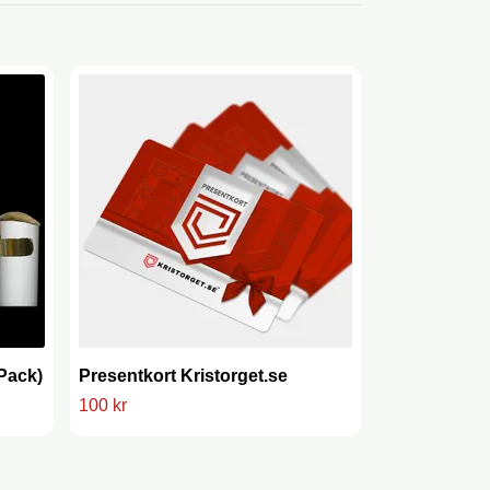
-Pack)
Presentkort Kristorget.se
Vattenflaska
100 kr
99 kr