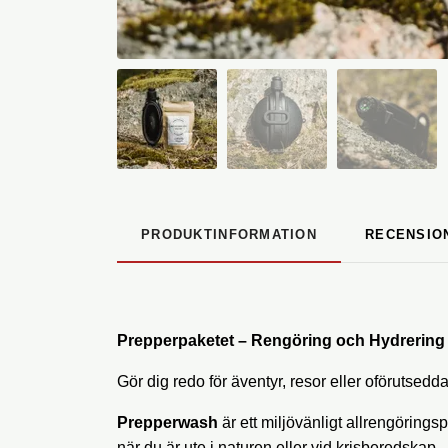
PRODUKTINFORMATION
RECENSIO
Prepperpaketet – Rengöring och Hydrering i
Gör dig redo för äventyr, resor eller oförutsed
Prepperwash
är ett miljövänligt allrengörings
när du är ute i naturen eller vid krisberedskap.