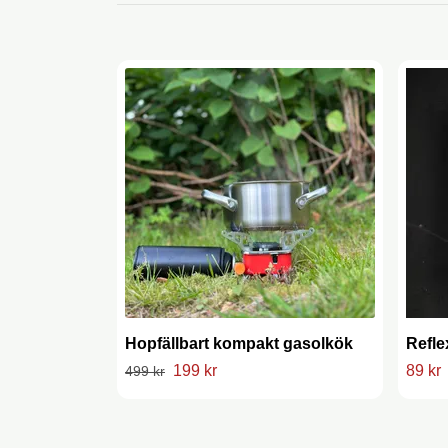
Hopfällbart kompakt gasolkök
Refle
199 kr
89 kr
499 kr