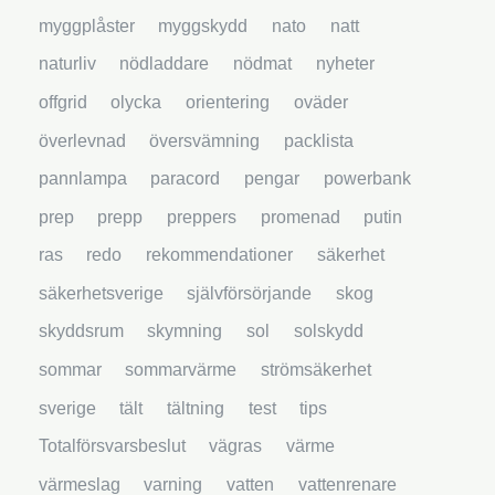
myggplåster
myggskydd
nato
natt
naturliv
nödladdare
nödmat
nyheter
offgrid
olycka
orientering
oväder
överlevnad
översvämning
packlista
pannlampa
paracord
pengar
powerbank
prep
prepp
preppers
promenad
putin
ras
redo
rekommendationer
säkerhet
säkerhetsverige
självförsörjande
skog
skyddsrum
skymning
sol
solskydd
sommar
sommarvärme
strömsäkerhet
sverige
tält
tältning
test
tips
Totalförsvarsbeslut
vägras
värme
värmeslag
varning
vatten
vattenrenare