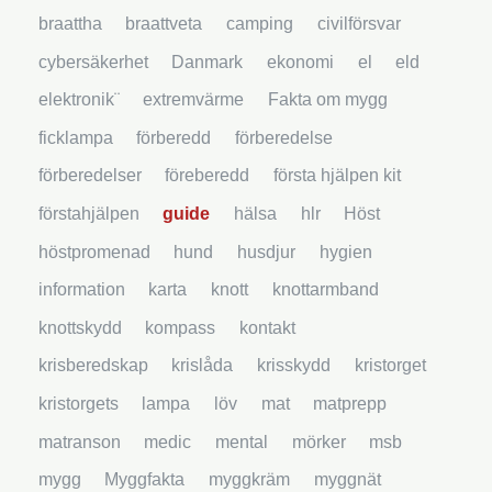
braattha
braattveta
camping
civilförsvar
cybersäkerhet
Danmark
ekonomi
el
eld
elektronik¨
extremvärme
Fakta om mygg
ficklampa
förberedd
förberedelse
förberedelser
föreberedd
första hjälpen kit
förstahjälpen
guide
hälsa
hlr
Höst
höstpromenad
hund
husdjur
hygien
information
karta
knott
knottarmband
knottskydd
kompass
kontakt
krisberedskap
krislåda
krisskydd
kristorget
kristorgets
lampa
löv
mat
matprepp
matranson
medic
mental
mörker
msb
mygg
Myggfakta
myggkräm
myggnät