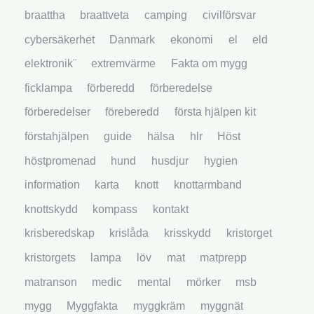
braattha
braattveta
camping
civilförsvar
cybersäkerhet
Danmark
ekonomi
el
eld
elektronik¨
extremvärme
Fakta om mygg
ficklampa
förberedd
förberedelse
förberedelser
föreberedd
första hjälpen kit
förstahjälpen
guide
hälsa
hlr
Höst
höstpromenad
hund
husdjur
hygien
information
karta
knott
knottarmband
knottskydd
kompass
kontakt
krisberedskap
krislåda
krisskydd
kristorget
kristorgets
lampa
löv
mat
matprepp
matranson
medic
mental
mörker
msb
mygg
Myggfakta
myggkräm
myggnät