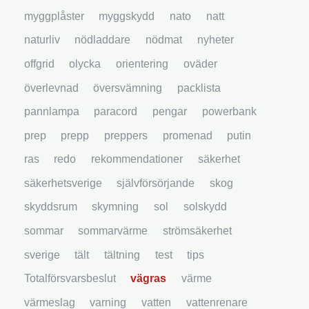
myggplåster
myggskydd
nato
natt
naturliv
nödladdare
nödmat
nyheter
offgrid
olycka
orientering
oväder
överlevnad
översvämning
packlista
pannlampa
paracord
pengar
powerbank
prep
prepp
preppers
promenad
putin
ras
redo
rekommendationer
säkerhet
säkerhetsverige
självförsörjande
skog
skyddsrum
skymning
sol
solskydd
sommar
sommarvärme
strömsäkerhet
sverige
tält
tältning
test
tips
Totalförsvarsbeslut
vägras
värme
värmeslag
varning
vatten
vattenrenare