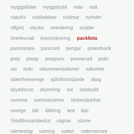
myggplåster
myggskydd
nato
natt
naturliv
nödladdare
nödmat
nyheter
offgrid
olycka
orientering
oväder
överlevnad
översvämning
packlista
pannlampa
paracord
pengar
powerbank
prep
prepp
preppers
promenad
putin
ras
redo
rekommendationer
säkerhet
säkerhetsverige
självförsörjande
skog
skyddsrum
skymning
sol
solskydd
sommar
sommarvärme
strömsäkerhet
sverige
tält
tältning
test
tips
Totalförsvarsbeslut
vägras
värme
värmeslag
varning
vatten
vattenrenare