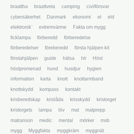
braattha
braattveta
camping
civilförsvar
cybersäkerhet
Danmark
ekonomi
el
eld
elektronik¨
extremvärme
Fakta om mygg
ficklampa
förberedd
förberedelse
förberedelser
föreberedd
första hjälpen kit
förstahjälpen
guide
hälsa
hlr
Höst
höstpromenad
hund
husdjur
hygien
information
karta
knott
knottarmband
knottskydd
kompass
kontakt
krisberedskap
krislåda
krisskydd
kristorget
kristorgets
lampa
löv
mat
matprepp
matranson
medic
mental
mörker
msb
mygg
Myggfakta
myggkräm
myggnät