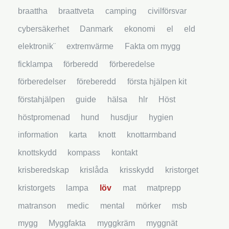
braattha
braattveta
camping
civilförsvar
cybersäkerhet
Danmark
ekonomi
el
eld
elektronik¨
extremvärme
Fakta om mygg
ficklampa
förberedd
förberedelse
förberedelser
föreberedd
första hjälpen kit
förstahjälpen
guide
hälsa
hlr
Höst
höstpromenad
hund
husdjur
hygien
information
karta
knott
knottarmband
knottskydd
kompass
kontakt
krisberedskap
krislåda
krisskydd
kristorget
kristorgets
lampa
löv
mat
matprepp
matranson
medic
mental
mörker
msb
mygg
Myggfakta
myggkräm
myggnät