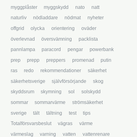
myggplåster
myggskydd
nato
natt
naturliv
nödladdare
nödmat
nyheter
offgrid
olycka
orientering
oväder
överlevnad
översvämning
packlista
pannlampa
paracord
pengar
powerbank
prep
prepp
preppers
promenad
putin
ras
redo
rekommendationer
säkerhet
säkerhetsverige
självförsörjande
skog
skyddsrum
skymning
sol
solskydd
sommar
sommarvärme
strömsäkerhet
sverige
tält
tältning
test
tips
Totalförsvarsbeslut
vägras
värme
värmeslag
varning
vatten
vattenrenare