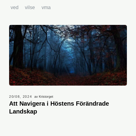
ved
vilse
vma
20/08, 2024
av Kristorget
Att Navigera i Höstens Förändrade
Landskap