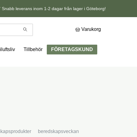
 Snabb leverans inom 1-2 dagar från lager i Göteborg!
Varukorg
iluftsliv
Tillbehör
FÖRETAGSKUND
kapsprodukter
beredskapsveckan