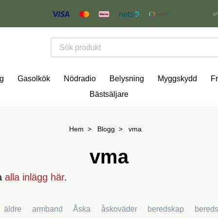
✅
g
Gasolkök
Nödradio
Belysning
Myggskydd
Fr
Bästsäljare
Hem
Blogg
vma
vma
sa
alla inlägg här
.
äldre
armband
Åska
åskoväder
beredskap
bereds