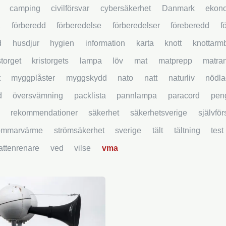
camping
civilförsvar
cybersäkerhet
Danmark
ekon
a
förberedd
förberedelse
förberedelser
föreberedd
f
d
husdjur
hygien
information
karta
knott
knottarm
storget
kristorgets
lampa
löv
mat
matprepp
matra
t
myggplåster
myggskydd
nato
natt
naturliv
nödla
d
översvämning
packlista
pannlampa
paracord
pen
rekommendationer
säkerhet
säkerhetsverige
självfö
ommarvärme
strömsäkerhet
sverige
tält
tältning
test
attenrenare
ved
vilse
vma