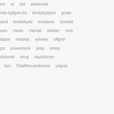
omi
el
eld
elektronik¨
örsta hjälpen kit
förstahjälpen
guide
band
knottskydd
kompass
kontakt
nson
medic
mental
mörker
msb
ddare
nödmat
nyheter
offgrid
gar
powerbank
prep
prepp
rsörjande
skog
skyddsrum
tips
Totalförsvarsbeslut
vägras