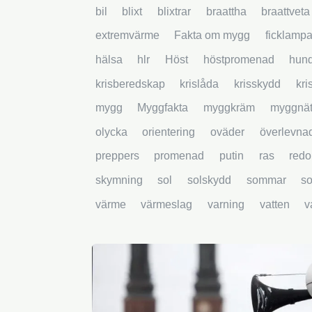
bil
blixt
blixtrar
braattha
braattveta
extremvärme
Fakta om mygg
ficklamp
hälsa
hlr
Höst
höstpromenad
hun
krisberedskap
krislåda
krisskydd
kri
mygg
Myggfakta
myggkräm
myggnä
olycka
orientering
oväder
överlevna
preppers
promenad
putin
ras
redo
skymning
sol
solskydd
sommar
s
värme
värmeslag
varning
vatten
v